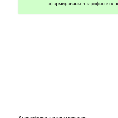
сформированы в тарифные пла
У провайдера три зоны вещания: