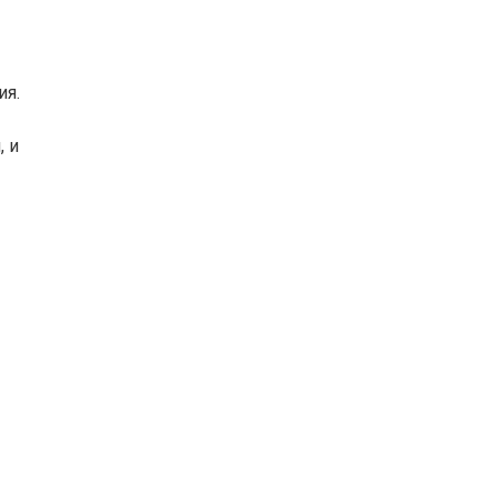
ия.
, и